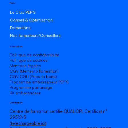
Menu
Le Club PEP’S
Conseil & Optimisation
Formations
Nos formateurs/Conseillers
Transforme tes objectifs financiers en
une aventure motivante
Informations
Politique de confidentialité
Politique de cookies
Mentions légales
CGV (Memento Formation)
CGV CGU (Peps ta boite)
P
rogramme ambassadeur PEP’S
P
rogramme parrainage
Kit ambassadeur
Certification
Centre de formation certifié QUALIOPI, Certificat n°
29512-5
(
téléchargeable ici
)